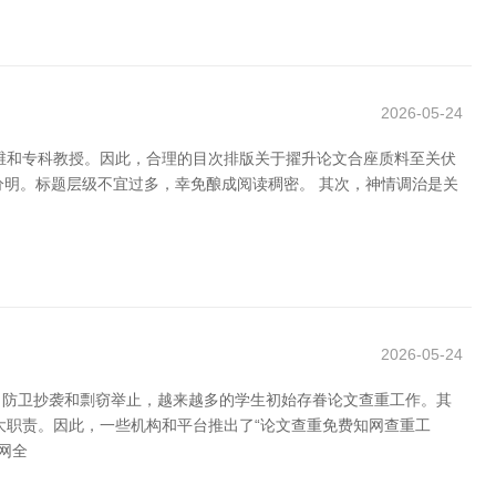
2026-05-24
维和专科教授。因此，合理的目次排版关于擢升论文合座质料至关伏
脉络分明。标题层级不宜过多，幸免酿成阅读稠密。 其次，神情调治是关
2026-05-24
，防卫抄袭和剽窃举止，越来越多的学生初始存眷论文查重工作。其
大职责。因此，一些机构和平台推出了“论文查重免费知网查重工
网全