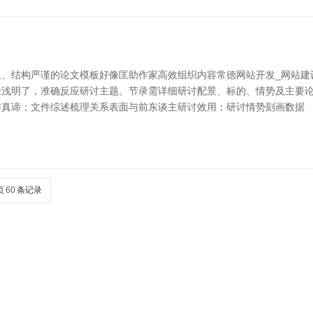
、结构严谨的论文模板好像匡助作家高效组织内容常德网站开发_网站建设公
浅明了，准确反应研讨主题。节录需详细研讨配景、标的、情势及主要论断
与真谛；文件综述梳理关系表面与前东谈主研讨效用；研讨情势刻画数据
页
60
条记录