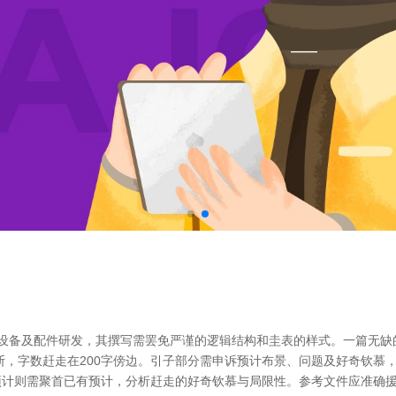
响设备及配件研发，其撰写需罢免严谨的逻辑结构和圭表的样式。一篇无缺
断，字数赶走在200字傍边。引子部分需申诉预计布景、问题及好奇钦慕
预计则需聚首已有预计，分析赶走的好奇钦慕与局限性。参考文件应准确