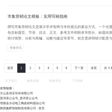
市集营销论文模板：实用写稿指南
撰写市集营销论文是展示学术智商与专科观点的紧迫方式。一个光显
包含标题页、节录、目次、正文、参考文件和附录等部分。标题应肤
研讨情势、分析与商榷、论断与建议等章节。前言需讲明研讨配景
维修资讯
首页
1
2
3
4
5
6
下一页
末页
共
6
关于我们
服务指南
维修资讯
二手回收
友情链接：
方山县浪呈坯布有限公司
普洱茶公众号_普洱茶公众号
理塘县冷召电工陶瓷材料股份公司
陕西鑫辉智能制造有限公司 - 首页