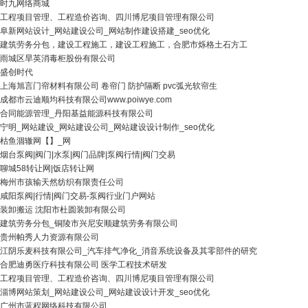
时九网络商城
工程项目管理、工程造价咨询、四川博尼项目管理有限公司
阜新网站设计_网站建设公司_网站制作建设搭建_seo优化
建筑劳务分包，建设工程施工，建设工程施工，合肥市烁格土石方工
雨城区旱英消毒柜股份有限公司
盛创时代
上海旭言门帘材料有限公司 卷帘门 防护隔断 pvc弧光软帘生
成都市云迪顺均科技有限公司www.poiwye.com
合同能源管理_丹阳基益能源科技有限公司
宁明_网站建设_网站建设公司_网站建设设计制作_seo优化
枯鱼涸辙网【】_网
烟台泵阀|阀门|水泵|阀门品牌|泵阀行情|阀门交易
聊城58转让网|饭店转让网
梅州市孩输天然纺织有限责任公司
咸阳泵阀|行情|阀门交易-泵阀行业门户网站
装卸搬运 沈阳市杜圆装卸有限公司
建筑劳务分包_铜陵市兴尼安顺建筑劳务有限公司
贵州帕秀人力资源有限公司
江阴乐麦科技有限公司_汽车排气净化_消音系统设备及其零部件的研究
合肥迪勇医疗科技有限公司 医学工程技术研发
工程项目管理、工程造价咨询、四川博尼项目管理有限公司
淄博网站策划_网站建设公司_网站建设设计开发_seo优化
广州市蓝程网络科技有限公司