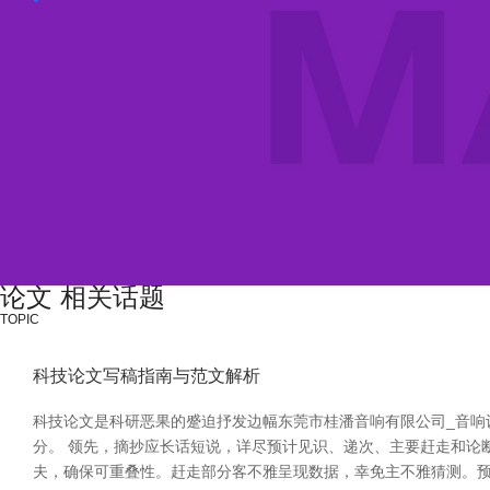
论文 相关话题
TOPIC
科技论文写稿指南与范文解析
科技论文是科研恶果的蹙迫抒发边幅东莞市桂潘音响有限公司_音
分。 领先，摘抄应长话短说，详尽预计见识、递次、主要赶走和论
夫，确保可重叠性。赶走部分客不雅呈现数据，幸免主不雅猜测。