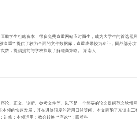
学生粗略资本，很多免费查重网站应时而生，成为大学生的首选器具。 领先
雅查重** 提供了较为全面的文件数据库，查重成果较为泰斗，固然部分
重次数，提倡提前与学校换取了解磋商策略。 湖南人
论、正文、论断、参考文件等。以下是一个简要的论文提纲范文钦州网站定制
主工智能本领的快速发展，其在进修限度的运用日益等闲。本文商酌了东谈
；进修；本领运用；教会转换 **序论**：跟着科