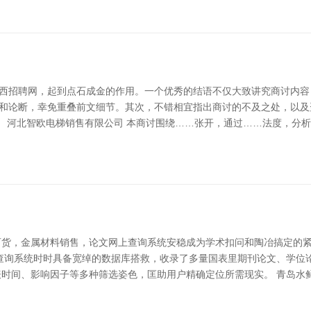
林西招聘网，起到点石成金的作用。一个优秀的结语不仅大致讲究商讨内容
容和论断，幸免重叠前文细节。其次，不错相宜指出商讨的不及之处，以
： 河北智欧电梯销售有限公司 本商讨围绕……张开，通过……法度，分析
百货，金属材料销售，论文网上查询系统安稳成为学术扣问和陶冶搞定的
查询系统时时具备宽绰的数据库搭救，收录了多量国表里期刊论文、学位
时间、影响因子等多种筛选姿色，匡助用户精确定位所需现实。 青岛水