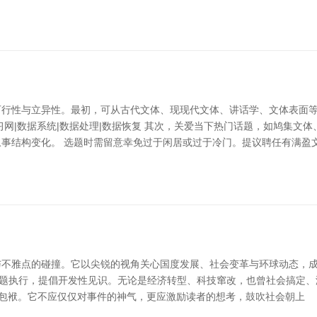
可行性与立异性。最初，可从古代文体、现现代文体、讲话学、文体表面
网|数据系统|数据处理|数据恢复 其次，关爱当下热门话题，如鸠集文
事结构变化。 选题时需留意幸免过于闲居或过于冷门。提议聘任有满盈
不雅点的碰撞。它以尖锐的视角关心国度发展、社会变革与环球动态，成为
问题执行，提倡开发性见识。无论是经济转型、科技窜改，也曾社会搞定、
的包袱。它不应仅仅对事件的神气，更应激励读者的想考，鼓吹社会朝上